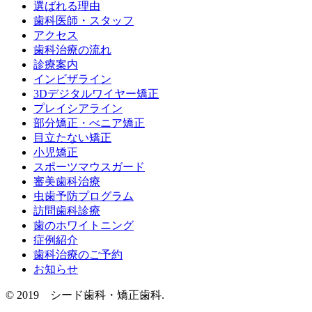
選ばれる理由
歯科医師・スタッフ
アクセス
歯科治療の流れ
診療案内
インビザライン
3Dデジタルワイヤー矯正
プレイシアライン
部分矯正・べニア矯正
目立たない矯正
小児矯正
スポーツマウスガード
審美歯科治療
虫歯予防プログラム
訪問歯科診療
歯のホワイトニング
症例紹介
歯科治療のご予約
お知らせ
© 2019 シード歯科・矯正歯科.