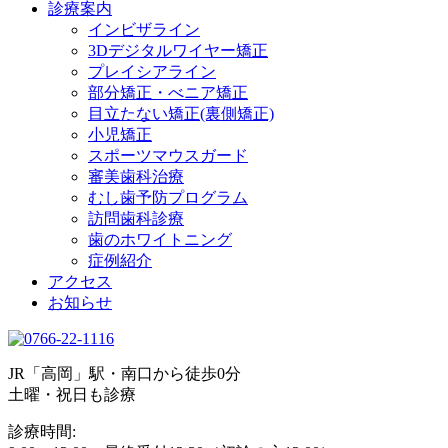
診療案内
インビザライン
3Dデジタルワイヤー矯正
プレイシアライン
部分矯正・べニア矯正
目立たない矯正(裏側矯正)
小児矯正
スポーツマウスガード
審美歯科治療
むし歯予防プログラム
訪問歯科診療
歯のホワイトニング
症例紹介
アクセス
お知らせ
JR「高岡」駅・南口から徒歩0分
土曜・祝日も診療
診療時間: