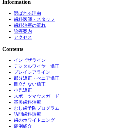
Information
選ばれる理由
歯科医師・スタッフ
歯科治療の流れ
診療案内
アクセス
Contents
インビザライン
デジタルワイヤー矯正
プレイシアライン
部分矯正・べニア矯正
目立たない矯正
小児矯正
スポーツマウスガード
審美歯科治療
むし歯予防プログラム
訪問歯科診療
歯のホワイトニング
症例紹介