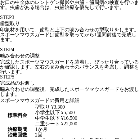
お口の中全体のレントゲン撮影や虫歯・歯周病の検査を行いま
す。虫歯がある場合は、虫歯治療を優先して行います。
STEP3
歯型取り
印象材を用いて、歯型と上下の噛み合わせの型取りをします。
スポーツマウスガードは歯型を取ってから1週間前後で完成し
ます。
STEP4
噛み合わせの調整
完成したスポーツマウスガードを装着し、ぴったり合っている
か確認します。左右の噛み合わせのバランスを考慮し、調整を
行います。
STEP5
完成品のお渡し
噛み合わせの調整後、完成したスポーツマウスガードをお渡し
します。
スポーツマウスガードの費用と詳細
型取り ¥3,300
小学生以下 ¥5,500
標準料金
中学生以下 ¥16,500
二重シート ¥22,000
治療期間
1か月
治療回数
2回