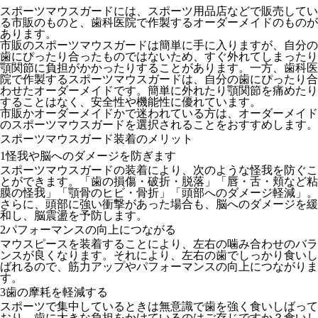
スポーツマウスガードには、スポーツ用品店などで販売してい
る市販のものと、歯科医院で作製するオーダーメイドのものが
あります。
市販のスポーツマウスガードは簡単に手に入りますが、自分の
歯にぴったり合ったものではないため、すぐ外れてしまったり
顎関節に負担がかかったりすることがあります。一方、歯科医
院で作製するスポーツマウスガードは、自分の歯にぴったり合
わせたオーダーメイドです。簡単に外れたり顎関節を痛めたり
することはなく、安全性や機能性に優れています。
市販かオーダーメイドかで迷われている方は、オーダーメイド
のスポーツマウスガードを選択されることをおすすめします。
スポーツマウスガード装着のメリット
1
怪我や脳へのダメージを防ぎます
スポーツマウスガードの装着により、次のような怪我を防ぐこ
とができます。「歯の損傷・破折・脱落」「唇・舌・頬など粘
膜の怪我」「顎骨のヒビ・骨折」「頭部へのダメージ軽減」。
さらに、頭部に強い衝撃があった場合も、脳へのダメージを緩
和し、脳震盪を予防します。
2
パフォーマンスの向上につながる
マウスピースを装着することにより、左右の噛み合わせのバラ
ンスが良くなります。それにより、左右の歯でしっかり食いし
ばれるので、筋力アップやパフォーマンスの向上につながりま
す。
3
歯の摩耗を軽減する
スポーツで集中しているときは無意識で歯を強く食いしばって
おり、歯に大きな負担をかけているのはご存じですか？食いし