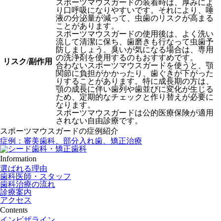
スポーツマウスガードの装着時は、厚みによ
り口呼吸になりやすいです。それにより、唾
液の分泌量が減って、虫歯のリスクが高まる
ことがあります。
スポーツマウスガードの使用後は、よく洗い
流して清潔に保ち、歯磨きも行なって虫歯予
防しましょう。臭いが気になる場合は、専用
の洗浄剤を使用するのもおすすめです。
リスク/副作用
合わないスポーツマウスガードを使うと、顎
関節に負担がかかったり、歯ぐきが下がった
りすることがあります。特に成長期の方は、
顎の成長に伴い歯列や歯並びに変化が生じる
ため、定期的なチェックと作り替えが必要に
なります。
スポーツマウスガードは公的医療保険が適用
されない自由診療です。
スポーツマウスガードの症例紹介
症例：審美歯科、部分入れ歯、矯正治療
Information
選ばれる理由
歯科医師・スタッフ
歯科治療の流れ
診療案内
アクセス
Contents
インビザライン