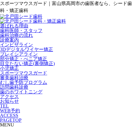
スポーツマウスガード｜富山県高岡市の歯医者なら、シード歯
科・矯正歯科
選ばれる理由
歯科医師・スタッフ
歯科治療の流れ
診療案内
インビザライン
3Dデジタルワイヤー矯正
プレイシアライン
部分矯正・べニア矯正
目立たない矯正(裏側矯正)
小児矯正
スポーツマウスガード
審美歯科治療
むし歯予防プログラム
訪問歯科診療
歯のホワイトニング
アクセス
お知らせ
TEL
WEB予約
ACCESS
PAGETOP
MENU