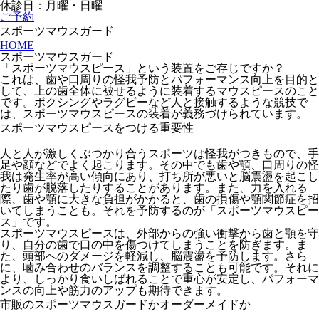
休診日：月曜・日曜
ご予約
スポーツマウスガード
HOME
スポーツマウスガード
「スポーツマウスピース」という装置をご存じですか？
これは、歯や口周りの怪我予防とパフォーマンス向上を目的と
して、上の歯全体に被せるように装着するマウスピースのこと
です。ボクシングやラグビーなど人と接触するような競技で
は、スポーツマウスピースの装着が義務づけられています。
スポーツマウスピースをつける重要性
人と人が激しくぶつかり合うスポーツは怪我がつきもので、手
足や顔などでよく起こります。その中でも歯や顎、口周りの怪
我は発生率が高い傾向にあり、打ち所が悪いと脳震盪を起こし
たり歯が脱落したりすることがあります。また、力を入れる
際、歯や顎に大きな負担がかかると、歯の損傷や顎関節症を招
いてしまうことも。それを予防するのが「スポーツマウスピー
ス」です。
スポーツマウスピースは、外部からの強い衝撃から歯と顎を守
り、自分の歯で口の中を傷つけてしまうことを防ぎます。ま
た、頭部へのダメージを軽減し、脳震盪を予防します。さら
に、噛み合わせのバランスを調整することも可能です。それに
より、しっかり食いしばれることで重心が安定し、パフォーマ
ンスの向上や筋力のアップも期待できます。
市販のスポーツマウスガードかオーダーメイドか