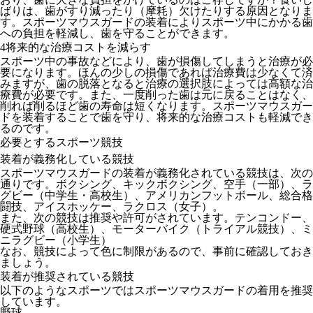
ばりは、歯がすり減ったり（摩耗）欠けたりする原因となりま
す。スポーツマウスガードの装着によりスポーツ中にかかる歯
への負担を軽減し、歯を守ることができます。
4
将来的な治療コストを減らす
スポーツ中の事故などにより、歯が損傷してしまうと治療が必
要になります。ほんの少しの損傷であれば治療費は少なくて済
みますが、歯の脱落となると治療の選択肢によっては高額な治
療費が必要です。また、一度削った歯は元に戻ることはなく、
削れば削るほど歯の寿命は短くなります。スポーツマウスガー
ドを装着することで歯を守り、将来的な治療コストも軽減でき
るのです。
必要とするスポーツ競技
装着が義務化している競技
スポーツマウスガードの装着が義務化されている競技は、次の
通りです。ボクシング、キックボクシング、空手（一部）、ラ
グビー（中学生・高校生）、アメリカンフットボール、総合格
闘技、アイスホッケー、ラクロス（女子）。
また、次の競技は推奨や許可がされています。テンコンドー、
硬式野球（高校生）、モーターバイク（トライアル競技）、ミ
ニラグビー（小学生）
なお、競技によって色に制限があるので、事前に確認しておき
ましょう。
装着が推奨されている競技
以下のようなスポーツではスポーツマウスガードの着用を推奨
しています。
野球