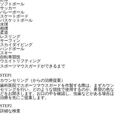
ソフトボール
サッカー
バレーボール
スケートボード
バスケットボール
水球
相撲
柔道
レスリング
サーフィン
スカイダイビング
ハンドボール
スキー
自転車競技
ウエイトリフティング
スポーツマウスガードができるまで
STEP1
カウンセリング（からの治療提案）
歯科医院でスポーツマウスガードを作製する際は、まずカウン
セリングを行い、どのような競技で使用するのか、希望の色な
どをお聞きします。お口の中を確認し、虫歯などがある場合は
治療を先にご提案します。
STEP2
詳細な検査