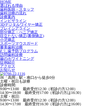
HOME
選ばれる理由
歯科医師・スタッフ
歯科治療の流れ
診療案内
インビザライン
3Dデジタルワイヤー矯正
プレイシアライン
部分矯正・べニア矯正
目立たない矯正(裏側矯正)
小児矯正
スポーツマウスガード
審美歯科治療
むし歯予防プログラム
訪問歯科診療
歯のホワイトニング
症例紹介
アクセス
お知らせ
JR「高岡」駅・南口から徒歩0分
土曜・祝日も診療
診療時間:
9:00〜13:00 最終受付12:30（初診の方12:00）
14:30〜18:00 最終受付17:00（初診の方は16:30）
土曜・祝日:
9:00〜13:00 最終受付12:30（初診の方12:00）
14:30〜17:00 最終受付16:30（初診の方は16:00）