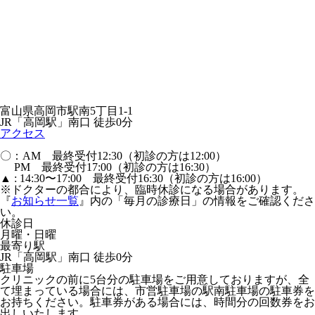
富山県高岡市駅南5丁目1-1
JR「高岡駅」南口 徒歩0分
アクセス
〇：AM 最終受付12:30（初診の方は12:00）
PM 最終受付17:00（初診の方は16:30）
▲ : 14:30〜17:00 最終受付16:30（初診の方は16:00）
※ドクターの都合により、臨時休診になる場合があります。
『
お知らせ一覧
』内の「毎月の診療日」の情報をご確認くださ
い。
休診日
月曜・日曜
最寄り駅
JR「高岡駅」南口 徒歩0分
駐車場
クリニックの前に5台分の駐車場をご用意しておりますが、全
て埋まっている場合には、市営駐車場の駅南駐車場の駐車券を
お持ちください。駐車券がある場合には、時間分の回数券をお
出しいたします。