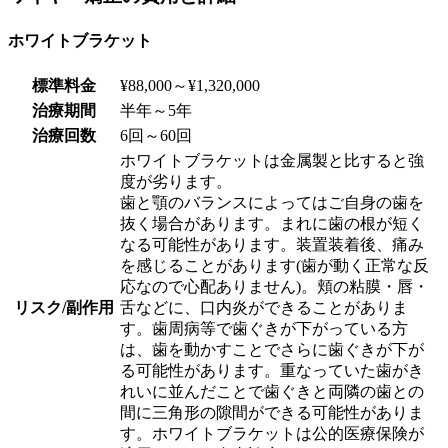
ホワイトブラケット
標準料金
¥88,000～¥1,320,000
治療期間
半年～5年
治療回数
6回～60回
ホワイトブラケットは金属製と比すると強
度が劣ります。
歯と顎のバランスによってはご自身の歯を
抜く場合があります。まれに歯の根が短く
なる可能性があります。装置装着後、痛み
を感じることがあります(歯が動く正常な反
応なので心配ありません)。頬の粘膜・唇・
リスク/副作用
舌などに、口内炎ができることがありま
す。歯周病等で歯ぐきが下がっている方
は、歯を動かすことでさらに歯ぐきが下が
る可能性があります。重なっていた歯がき
れいに並んだことで歯ぐきと両隣の歯との
間に三角形の隙間ができる可能性がありま
す。ホワイトブラケットは公的医療保険が