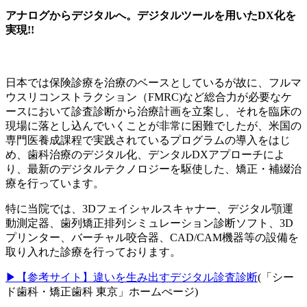
アナログからデジタルへ。デジタルツールを用いたDX化を
実現!!
日本では保険診療を治療のベースとしているが故に、フルマ
ウスリコンストラクション（FMRC)など総合力が必要なケ
ースにおいて診査診断から治療計画を立案し、それを臨床の
現場に落とし込んでいくことが非常に困難でしたが、米国の
専門医養成課程で実践されているプログラムの導入をはじ
め、歯科治療のデジタル化、デンタルDXアプローチによ
り、最新のデジタルテクノロジーを駆使した、矯正・補綴治
療を行っています。
特に当院では、3Dフェイシャルスキャナー、デジタル顎運
動測定器、歯列矯正排列シミュレーション診断ソフト、3D
プリンター、バーチャル咬合器、CAD/CAM機器等の設備を
取り入れた診療を行っております。
▶【参考サイト】違いを生み出すデジタル診査診断
(「シー
ド歯科・矯正歯科 東京」ホームぺージ)