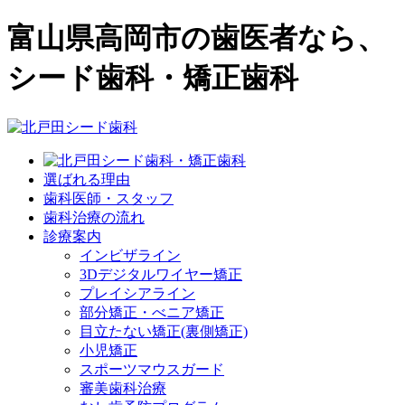
富山県高岡市の歯医者なら、
シード歯科・矯正歯科
選ばれる理由
歯科医師・スタッフ
歯科治療の流れ
診療案内
インビザライン
3Dデジタルワイヤー矯正
プレイシアライン
部分矯正・べニア矯正
目立たない矯正(裏側矯正)
小児矯正
スポーツマウスガード
審美歯科治療