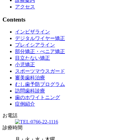
診療案内
アクセス
Contents
インビザライン
デジタルワイヤー矯正
プレイシアライン
部分矯正・べニア矯正
目立たない矯正
小児矯正
スポーツマウスガード
審美歯科治療
むし歯予防プログラム
訪問歯科診療
歯のホワイトニング
症例紹介
お電話
診療時間
月・火・水・木曜