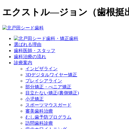
エクストル―ジョン（歯根挺
選ばれる理由
歯科医師・スタッフ
歯科治療の流れ
診療案内
インビザライン
3Dデジタルワイヤー矯正
プレイシアライン
部分矯正・べニア矯正
目立たない矯正(裏側矯正)
小児矯正
スポーツマウスガード
審美歯科治療
むし歯予防プログラム
訪問歯科診療