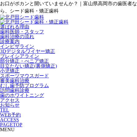
お口がポカンと開いていませんか？｜富山県高岡市の歯医者な
ら、シード歯科・矯正歯科
選ばれる理由
歯科医師・スタッフ
歯科治療の流れ
診療案内
インビザライン
3Dデジタルワイヤー矯正
プレイシアライン
部分矯正・べニア矯正
目立たない矯正(裏側矯正)
小児矯正
スポーツマウスガード
審美歯科治療
むし歯予防プログラム
訪問歯科診療
歯のホワイトニング
アクセス
お知らせ
TEL
WEB予約
ACCESS
PAGETOP
MENU