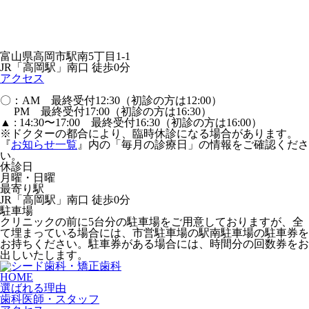
富山県高岡市駅南5丁目1-1
JR「高岡駅」南口 徒歩0分
アクセス
〇：AM 最終受付12:30（初診の方は12:00）
PM 最終受付17:00（初診の方は16:30）
▲ : 14:30〜17:00 最終受付16:30（初診の方は16:00）
※ドクターの都合により、臨時休診になる場合があります。
『
お知らせ一覧
』内の「毎月の診療日」の情報をご確認くださ
い。
休診日
月曜・日曜
最寄り駅
JR「高岡駅」南口 徒歩0分
駐車場
クリニックの前に5台分の駐車場をご用意しておりますが、全
て埋まっている場合には、市営駐車場の駅南駐車場の駐車券を
お持ちください。駐車券がある場合には、時間分の回数券をお
出しいたします。
HOME
選ばれる理由
歯科医師・スタッフ