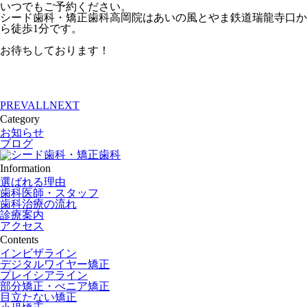
いつでもご予約ください。
シード歯科・矯正歯科高岡院はあいの風とやま鉄道瑞龍寺口か
ら徒歩1分です。
お待ちしております！
PREV
ALL
NEXT
Category
お知らせ
ブログ
Information
選ばれる理由
歯科医師・スタッフ
歯科治療の流れ
診療案内
アクセス
Contents
インビザライン
デジタルワイヤー矯正
プレイシアライン
部分矯正・べニア矯正
目立たない矯正