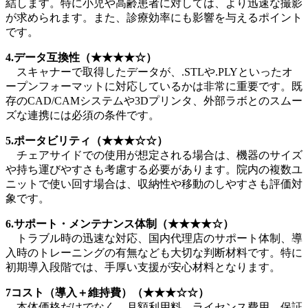
結します。特に小児や高齢患者に対しては、より迅速な撮影
が求められます。また、診療効率にも影響を与えるポイント
です。
4.データ互換性（★★★★☆）
スキャナーで取得したデータが、.STLや.PLYといったオ
ープンフォーマットに対応しているかは非常に重要です。既
存のCAD/CAMシステムや3Dプリンタ、外部ラボとのスムー
ズな連携には必須の条件です。
5.ポータビリティ（★★★☆☆）
チェアサイドでの使用が想定される場合は、機器のサイズ
や持ち運びやすさも考慮する必要があります。院内の複数ユ
ニットで使い回す場合は、収納性や移動のしやすさも評価対
象です。
6.サポート・メンテナンス体制（★★★★☆）
トラブル時の迅速な対応、国内代理店のサポート体制、導
入時のトレーニングの有無なども大切な判断材料です。特に
初期導入段階では、手厚い支援が安心材料となります。
7コスト（導入＋維持費）（★★★☆☆）
本体価格だけでなく、月額利用料、ライセンス費用、保証