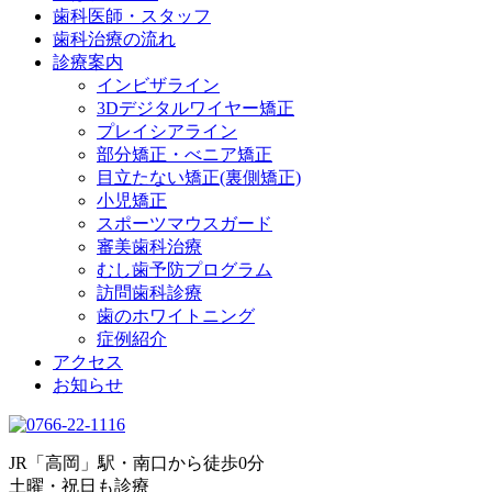
歯科医師・スタッフ
歯科治療の流れ
診療案内
インビザライン
3Dデジタルワイヤー矯正
プレイシアライン
部分矯正・べニア矯正
目立たない矯正(裏側矯正)
小児矯正
スポーツマウスガード
審美歯科治療
むし歯予防プログラム
訪問歯科診療
歯のホワイトニング
症例紹介
アクセス
お知らせ
JR「高岡」駅・南口から徒歩0分
土曜・祝日も診療