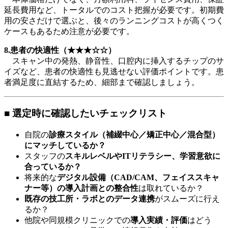
延長費用など、トータルでのコスト把握が必要です。初期費
用の安さだけで選ぶと、後々のランニングコストが高くつく
ケースもあるため注意が必要です。
8.患者の快適性（★★★☆☆）
スキャン中の発熱、静音性、口腔内に挿入するチップのサ
イズなど、患者の快適性も見逃せない評価ポイントです。患
者満足度に直結するため、細部まで確認しましょう。
■ 選定時に確認したいチェックリスト
自院の
診療スタイル（補綴中心／矯正中心／混合型）
にマッチしているか？
スタッフの
スキルレベルやITリテラシー、学習意欲に
合っているか？
将来的な
デジタル設備（CAD/CAM、フェイススキャ
ナー等）の導入計画との整合性
は取れているか？
既存の技工所・ラボとのデータ連携
がスムーズに行え
るか？
他院や同規模クリニックでの
導入実績・評価
はどう