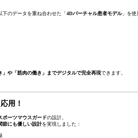
以下のデータを重ね合わせた「
4Dバーチャル患者モデル
」を使
き」や「筋肉の働き」までデジタルで完全再現
できます。
も応用！
スポーツマウスガード
の設計。
関節にも優しい設計
を実現しました：
録