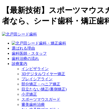
【最新技術】スポーツマウスガ
者なら、シード歯科・矯正歯
選ばれる理由
歯科医師・スタッフ
歯科治療の流れ
診療案内
インビザライン
3Dデジタルワイヤー矯正
プレイシアライン
部分矯正・べニア矯正
目立たない矯正(裏側矯正)
小児矯正
スポーツマウスガード
審美歯科治療