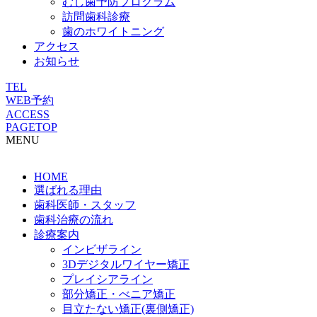
むし歯予防プログラム
訪問歯科診療
歯のホワイトニング
アクセス
お知らせ
TEL
WEB予約
ACCESS
PAGETOP
MENU
HOME
選ばれる理由
歯科医師・スタッフ
歯科治療の流れ
診療案内
インビザライン
3Dデジタルワイヤー矯正
プレイシアライン
部分矯正・べニア矯正
目立たない矯正(裏側矯正)