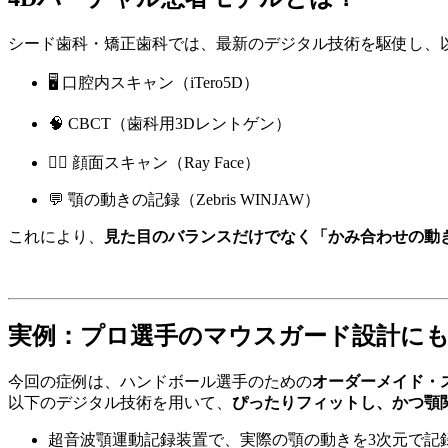
シード歯科・矯正歯科では、最新のデジタル技術を駆使し、
🖥 口腔内スキャン（iTero5D）
🧠 CBCT（歯科用3Dレントゲン）
🧍‍♂️ 顔面スキャン（Ray Face）
💬 顎の動きの記録（Zebris WINJAW）
これにより、
見た目のバランスだけでなく「かみ合わせの動
実例：プロ選手のマウスガード設計に
今回の症例は、ハンドボール選手のための
オーダーメイド・
以下のデジタル技術を用いて、
ぴったりフィットし、かつ顎
超音波顎運動記録装置で、実際の顎の動きを3次元で記