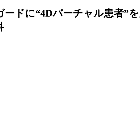
ードに“4Dバーチャル患者”
科