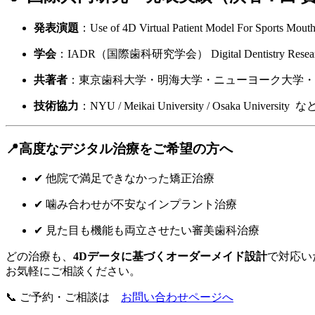
発表演題
：Use of 4D Virtual Patient Model For Sports Mout
学会
：IADR（国際歯科研究学会） Digital Dentistry Researc
共著者
：東京歯科大学・明海大学・ニューヨーク大学・
技術協力
：NYU / Meikai University / Osaka University な
📍高度なデジタル治療をご希望の方へ
✔︎ 他院で満足できなかった矯正治療
✔︎ 噛み合わせが不安なインプラント治療
✔︎ 見た目も機能も両立させたい審美歯科治療
どの治療も、
4Dデータに基づくオーダーメイド設計
で対応い
お気軽にご相談ください。
📞 ご予約・ご相談は
お問い合わせページへ