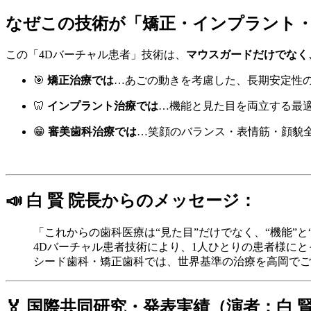
なぜこの技術が「矯正・インプラント
この「4Dバーチャル患者」技術は、
マウスガードだけでなく
🎯
矯正治療では
…あごの動きを考慮した、長期安定性
🦷
インプラント治療では
…機能と見た目を両立する最
😁
審美歯科治療では
…笑顔のバランス・表情筋・顔貌
📣 白 賢 院長からのメッセージ：
「これからの歯科医療は“見た目”だけでなく、“機能”と
4Dバーチャル患者技術により、1人ひとりの患者様に
シード歯科・矯正歯科では、世界基準の治療を高岡でご
🏅 国際共同研究・発表実績（演者：白 