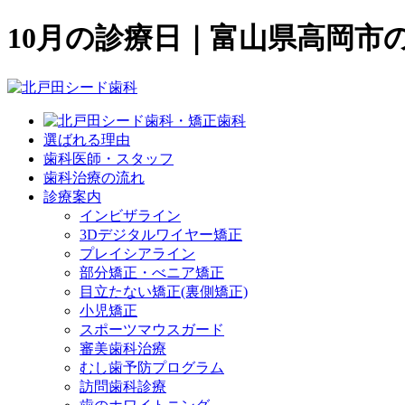
10月の診療日｜富山県高岡市
選ばれる理由
歯科医師・スタッフ
歯科治療の流れ
診療案内
インビザライン
3Dデジタルワイヤー矯正
プレイシアライン
部分矯正・べニア矯正
目立たない矯正(裏側矯正)
小児矯正
スポーツマウスガード
審美歯科治療
むし歯予防プログラム
訪問歯科診療