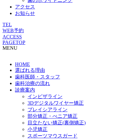
歯のホワイトニング
アクセス
お知らせ
TEL
WEB予約
ACCESS
PAGETOP
MENU
HOME
選ばれる理由
歯科医師・スタッフ
歯科治療の流れ
診療案内
インビザライン
3Dデジタルワイヤー矯正
プレイシアライン
部分矯正・べニア矯正
目立たない矯正(裏側矯正)
小児矯正
スポーツマウスガード