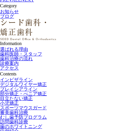
Category
お知らせ
ブログ
Information
選ばれる理由
歯科医師・スタッフ
歯科治療の流れ
診療案内
アクセス
Contents
インビザライン
デジタルワイヤー矯正
プレイシアライン
部分矯正・べニア矯正
目立たない矯正
小児矯正
スポーツマウスガード
審美歯科治療
むし歯予防プログラム
訪問歯科診療
歯のホワイトニング