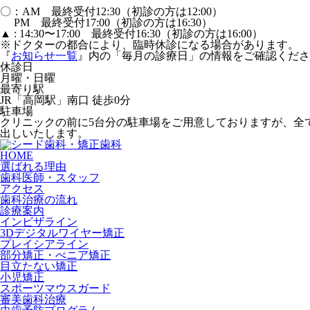
〇：AM 最終受付12:30（初診の方は12:00）
PM 最終受付17:00（初診の方は16:30）
▲ : 14:30〜17:00 最終受付16:30（初診の方は16:00）
※ドクターの都合により、臨時休診になる場合があります。
『
お知らせ一覧
』内の「毎月の診療日」の情報をご確認くださ
休診日
月曜・日曜
最寄り駅
JR「高岡駅」南口 徒歩0分
駐車場
クリニックの前に5台分の駐車場をご用意しておりますが、全
出しいたします。
HOME
選ばれる理由
歯科医師・スタッフ
アクセス
歯科治療の流れ
診療案内
インビザライン
3Dデジタルワイヤー矯正
プレイシアライン
部分矯正・べニア矯正
目立たない矯正
小児矯正
スポーツマウスガード
審美歯科治療