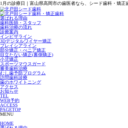
1月の診療日｜富山県高岡市の歯医者なら、シード歯科・矯正
選ばれる理由
歯科医師・スタッフ
歯科治療の流れ
診療案内
インビザライン
3Dデジタルワイヤー矯正
プレイシアライン
部分矯正・べニア矯正
目立たない矯正(裏側矯正)
小児矯正
スポーツマウスガード
審美歯科治療
むし歯予防プログラム
訪問歯科診療
歯のホワイトニング
アクセス
お知らせ
TEL
WEB予約
ACCESS
PAGETOP
MENU
HOME
選ばれる理由