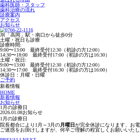
歯科医師・スタッフ
歯科治療の流れ
診療案内
アクセス
お知らせ
JR「高岡」駅・南口から徒歩0分
土曜・祝日も診療
診療時間:
9:00〜13:00 最終受付12:30（初診の方12:00）
14:30〜18:00 最終受付17:00（初診の方は16:30）
土曜・祝日:
9:00〜13:00 最終受付12:30（初診の方12:00）
14:30〜17:00 最終受付16:30（初診の方は16:00）
休診日：月曜・日曜
ご予約
新着情報
HOME
新着情報
お知らせ
1月の診療日
2026.01.08
お知らせ
1月の診療日
院長都合により1月～3月の
月曜日
が完全休診になります、お電
ご迷惑をお掛けしますが、何卒ご理解の程宜しくお願いいたし
PREV
ALL
NEXT