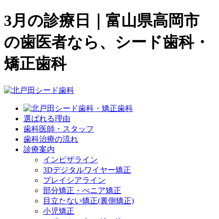
3月の診療日｜富山県高岡市
の歯医者なら、シード歯科・
矯正歯科
選ばれる理由
歯科医師・スタッフ
歯科治療の流れ
診療案内
インビザライン
3Dデジタルワイヤー矯正
プレイシアライン
部分矯正・べニア矯正
目立たない矯正(裏側矯正)
小児矯正