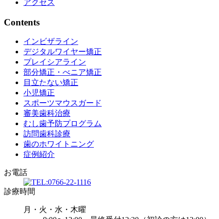
アクセス
Contents
インビザライン
デジタルワイヤー矯正
プレイシアライン
部分矯正・べニア矯正
目立たない矯正
小児矯正
スポーツマウスガード
審美歯科治療
むし歯予防プログラム
訪問歯科診療
歯のホワイトニング
症例紹介
お電話
診療時間
月・火・水・木曜