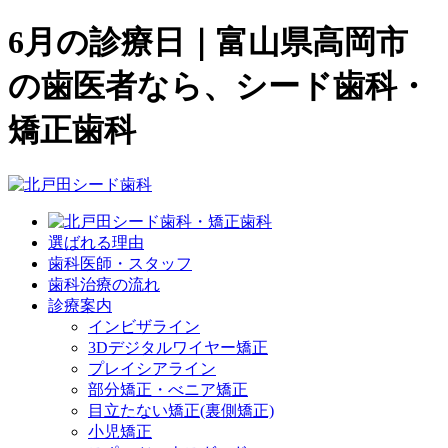
6月の診療日｜富山県高岡市
の歯医者なら、シード歯科・
矯正歯科
選ばれる理由
歯科医師・スタッフ
歯科治療の流れ
診療案内
インビザライン
3Dデジタルワイヤー矯正
プレイシアライン
部分矯正・べニア矯正
目立たない矯正(裏側矯正)
小児矯正