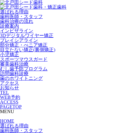
選ばれる理由
歯科医師・スタッフ
歯科治療の流れ
診療案内
インビザライン
3Dデジタルワイヤー矯正
プレイシアライン
部分矯正・べニア矯正
目立たない矯正(裏側矯正)
小児矯正
スポーツマウスガード
審美歯科治療
むし歯予防プログラム
訪問歯科診療
歯のホワイトニング
アクセス
お知らせ
TEL
WEB予約
ACCESS
PAGETOP
MENU
HOME
選ばれる理由
歯科医師・スタッフ