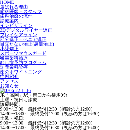
HOME
選ばれる理由
歯科医師・スタッフ
歯科治療の流れ
診療案内
インビザライン
3Dデジタルワイヤー矯正
プレイシアライン
部分矯正・べニア矯正
目立たない矯正(裏側矯正)
小児矯正
スポーツマウスガード
審美歯科治療
むし歯予防プログラム
訪問歯科診療
歯のホワイトニング
症例紹介
アクセス
お知らせ
JR「高岡」駅・南口から徒歩0分
土曜・祝日も診療
診療時間:
9:00〜13:00 最終受付12:30（初診の方12:00）
14:30〜18:00 最終受付17:00（初診の方は16:30）
土曜・祝日:
9:00〜13:00 最終受付12:30（初診の方12:00）
14:30〜17:00 最終受付16:30（初診の方は16:00）