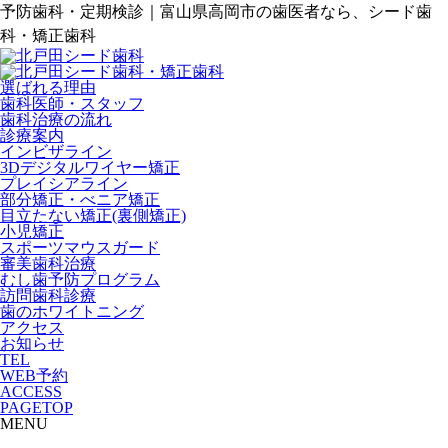
予防歯科・定期検診｜富山県高岡市の歯医者なら、シード歯
科・矯正歯科
選ばれる理由
歯科医師・スタッフ
歯科治療の流れ
診療案内
インビザライン
3Dデジタルワイヤー矯正
プレイシアライン
部分矯正・べニア矯正
目立たない矯正(裏側矯正)
小児矯正
スポーツマウスガード
審美歯科治療
むし歯予防プログラム
訪問歯科診療
歯のホワイトニング
アクセス
お知らせ
TEL
WEB予約
ACCESS
PAGETOP
MENU