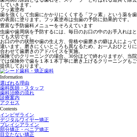
していきます。
フッ素塗布
歯を強くして虫歯にかかりにくくする「フッ素」という薬を歯
の表面に塗ります。フッ素塗布は虫歯の予防に効果的です。
豊富な予防歯科メニューをそろえています
虫歯や歯周病を予防するには、毎日のお口の中のお手入れはと
ても大切です。
お口の中の状態や歯の生え方、骨格や歯磨きの癖は人によって
違います。磨きにくいところも異なるため、お一人おひとりに
合わせて歯磨きのアドバイスを実施。
保険でのクリーニングの場合、30分ほどで終わりますが、当院
では保険外で歯を１本１本丁寧に磨き上げるクリーニングもご
提供しております。
Information
選ばれる理由
歯科医師・スタッフ
歯科治療の流れ
診療案内
アクセス
Contents
インビザライン
デジタルワイヤー矯正
プレイシアライン
部分矯正・べニア矯正
目立たない矯正