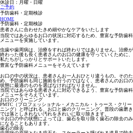
休診日：月曜・日曜
ご予約
予防歯科・定期検診
HOME
予防歯科・定期検診
患者さんに合わせたきめ細やかなケアをいたします
当院ではあらゆるお口の状況に対応するため、豊富な予防歯科
メニューを実施しています。
虫歯や歯周病は、治療をすれば終わりではありません。治療が
終わった後も長く患者さんのお口の健康を守っていくために、
私たちがしっかりとサポートいたします。
豊富な予防歯科メニューをそろえています
お口の中の状況は、患者さんお一人おひとり違うもの。そのた
め、予防歯科も同じ施術を行うのではなく、患者さんのお口の
状態に最適のものを選ばなければなりません。
当院ではあらゆる患者さんに対応できるよう、豊富な予防歯科
メニューをそろえています。
お口のクリーニング
PMTC（プロフェッショナル・メカニカル・トゥース・クリー
ニング）と呼ばれる、お口と歯のクリーニング。普段の歯磨き
では落としきれない汚れをきれいに取り除きます。
※お口の中の状態によっては、歯石を取り除く歯石の除去のみ
になることもあります。
歯石の除去
歯周病の原因となる歯石を、スケーラーと呼ばれる道具で除去