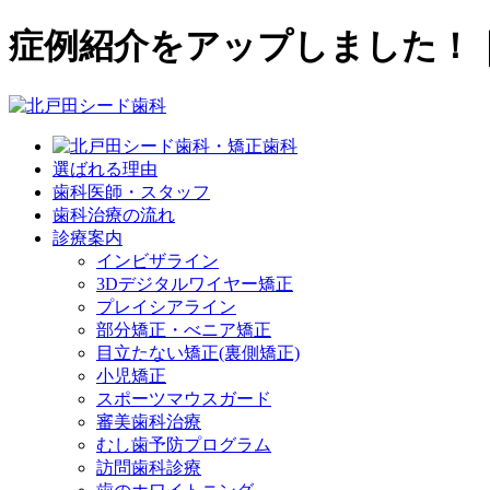
症例紹介をアップしました！
選ばれる理由
歯科医師・スタッフ
歯科治療の流れ
診療案内
インビザライン
3Dデジタルワイヤー矯正
プレイシアライン
部分矯正・べニア矯正
目立たない矯正(裏側矯正)
小児矯正
スポーツマウスガード
審美歯科治療
むし歯予防プログラム
訪問歯科診療