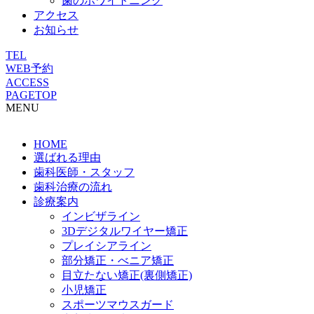
歯のホワイトニング
アクセス
お知らせ
TEL
WEB予約
ACCESS
PAGETOP
MENU
HOME
選ばれる理由
歯科医師・スタッフ
歯科治療の流れ
診療案内
インビザライン
3Dデジタルワイヤー矯正
プレイシアライン
部分矯正・べニア矯正
目立たない矯正(裏側矯正)
小児矯正
スポーツマウスガード