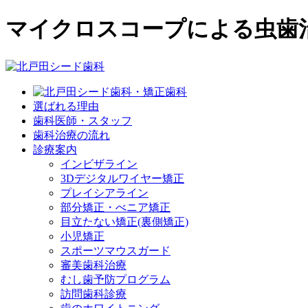
マイクロスコープによる虫歯
選ばれる理由
歯科医師・スタッフ
歯科治療の流れ
診療案内
インビザライン
3Dデジタルワイヤー矯正
プレイシアライン
部分矯正・べニア矯正
目立たない矯正(裏側矯正)
小児矯正
スポーツマウスガード
審美歯科治療
むし歯予防プログラム
訪問歯科診療