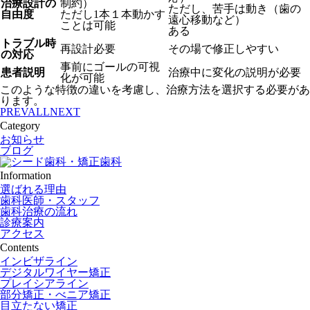
治療設計の
制約）
ただし、苦手は動き（歯の
自由度
ただし1本１本動かす
遠心移動など）
ことは可能
ある
トラブル時
再設計必要
その場で修正しやすい
の対応
事前にゴールの可視
患者説明
治療中に変化の説明が必要
化が可能
このような特徴の違いを考慮し、治療方法を選択する必要があ
ります。
PREV
ALL
NEXT
Category
お知らせ
ブログ
Information
選ばれる理由
歯科医師・スタッフ
歯科治療の流れ
診療案内
アクセス
Contents
インビザライン
デジタルワイヤー矯正
プレイシアライン
部分矯正・べニア矯正
目立たない矯正