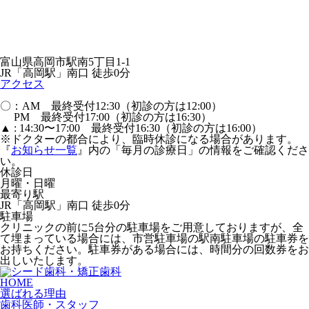
富山県高岡市駅南5丁目1-1
JR「高岡駅」南口 徒歩0分
アクセス
〇：AM 最終受付12:30（初診の方は12:00）
PM 最終受付17:00（初診の方は16:30）
▲ : 14:30〜17:00 最終受付16:30（初診の方は16:00）
※ドクターの都合により、臨時休診になる場合があります。
『
お知らせ一覧
』内の「毎月の診療日」の情報をご確認くださ
い。
休診日
月曜・日曜
最寄り駅
JR「高岡駅」南口 徒歩0分
駐車場
クリニックの前に5台分の駐車場をご用意しておりますが、全
て埋まっている場合には、市営駐車場の駅南駐車場の駐車券を
お持ちください。駐車券がある場合には、時間分の回数券をお
出しいたします。
HOME
選ばれる理由
歯科医師・スタッフ