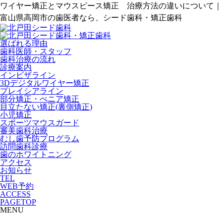
ワイヤー矯正とマウスピース矯正 治療方法の違いについて｜
富山県高岡市の歯医者なら、シード歯科・矯正歯科
選ばれる理由
歯科医師・スタッフ
歯科治療の流れ
診療案内
インビザライン
3Dデジタルワイヤー矯正
プレイシアライン
部分矯正・べニア矯正
目立たない矯正(裏側矯正)
小児矯正
スポーツマウスガード
審美歯科治療
むし歯予防プログラム
訪問歯科診療
歯のホワイトニング
アクセス
お知らせ
TEL
WEB予約
ACCESS
PAGETOP
MENU