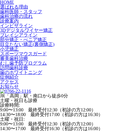
HOME
選ばれる理由
歯科医師・スタッフ
歯科治療の流れ
診療案内
インビザライン
3Dデジタルワイヤー矯正
プレイシアライン
部分矯正・べニア矯正
目立たない矯正(裏側矯正)
小児矯正
スポーツマウスガード
審美歯科治療
むし歯予防プログラム
訪問歯科診療
歯のホワイトニング
症例紹介
アクセス
お知らせ
JR「高岡」駅・南口から徒歩0分
土曜・祝日も診療
診療時間:
9:00〜13:00 最終受付12:30（初診の方12:00）
14:30〜18:00 最終受付17:00（初診の方は16:30）
土曜・祝日:
9:00〜13:00 最終受付12:30（初診の方12:00）
14:30〜17:00 最終受付16:30（初診の方は16:00）