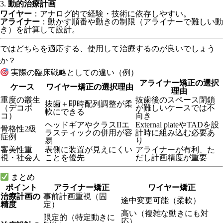
3.
動的治療計画
ワイヤー
：アナログ的で経験・技術に依存しやすい。
アライナー
：動かす順番や動きの制限（アライナーで難しい動
き）を計算して設計。
ではどちらを適応する、使用して治療するのが良いでしょう
か？
実際の臨床戦略としての違い（例）
アライナー矯正の選択
ケース
ワイヤー矯正の選択理由
理由
重度の叢生
抜歯後のスペース閉鎖
抜歯＋即時配列調整が柔
（デコボ
が難しいケースでは不
軟にできる
コ）
向き
ヘッドギアやクラスIIエ
External plateやTADを設
骨格性2級
ラスティックの併用が容
計時に組み込む必要あ
症例
易
り
審美性重
表側に装置が見えにくい
アライナーが有利、た
視・社会人
ことを優先
だし計画精度が重要
まとめ
ポイント
アライナー矯正
ワイヤー矯正
治療計画の
事前計画重視（固
途中変更可能（柔軟）
精度
定）
高い（複雑な動きにも対
限定的（特定動きに
応）