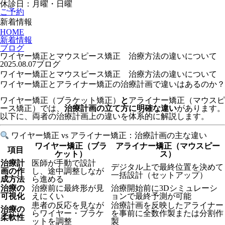
休診日：月曜・日曜
ご予約
新着情報
HOME
新着情報
ブログ
ワイヤー矯正とマウスピース矯正 治療方法の違いについて
2025.08.07
ブログ
ワイヤー矯正とマウスピース矯正 治療方法の違いについて
ワイヤー矯正とアライナー矯正の治療計画で違いはあるのか？
ワイヤー矯正（ブラケット矯正）
と
アライナー矯正（マウスピ
ース矯正）では、
治療計画の立て方に明確な違い
があります。
以下に、両者の治療計画上の違いを体系的に解説します。
ワイヤー矯正 vs アライナー矯正：治療計画の主な違い
ワイヤー矯正（ブラ
アライナー矯正（マウスピー
項目
ケット）
ス）
治療計
医師が手動で設計
デジタル上で最終位置を決めて
画の作
し、途中調整しなが
一括設計（セットアップ）
成方法
ら進める
治療の
治療前に最終形が見
治療開始前に3Dシミュレーシ
可視化
えにくい
ョンで最終予測が可能
患者の反応を見なが
治療計画を反映したアライナー
治療の
らワイヤー・ブラケ
を事前に全数作製または分割作
柔軟性
ットを調整
製