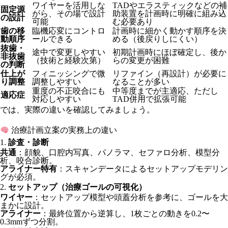
ワイヤーを活用しな
TADやエラスティックなどの補
固定源
がら、その場で設計
助装置を計画時に明確に組み込
の設計
可能
む必要あり
歯の移
臨機応変にコントロ
計画時に細かく動かす順序を決
動順序
ールできる
める（後戻りしにくい）
抜歯・
途中で変更しやすい
初期計画時にほぼ確定し、後か
非抜歯
（技術と経験次第）
らの変更が困難
の判断
仕上が
フィニッシングで微
リファイン（再設計）が必要に
り調整
調整しやすい
なることが多い
重度の不正咬合にも
中等度までが主適応、ただし
適応症
対応しやすい
TAD併用で拡張可能
では、実際の違いを確認してみましょう。
治療計画立案の実務上の違い
1.
診査・診断
共通
：顔貌、口腔内写真、パノラマ、セファロ分析、模型分
析、咬合診断。
アライナー特有
：スキャンデータによるセットアップモデリン
グが必須。
2.
セットアップ（治療ゴールの可視化）
ワイヤー
：セットアップ模型や頭蓋分析を参考に、ゴールを大
まかに設計。
アライナー
：最終位置から逆算し、1枚ごとの動きを0.2〜
0.3mmずつ分割。