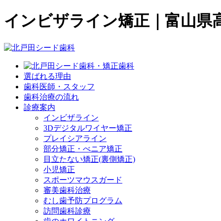
インビザライン矯正｜富山県
選ばれる理由
歯科医師・スタッフ
歯科治療の流れ
診療案内
インビザライン
3Dデジタルワイヤー矯正
プレイシアライン
部分矯正・べニア矯正
目立たない矯正(裏側矯正)
小児矯正
スポーツマウスガード
審美歯科治療
むし歯予防プログラム
訪問歯科診療