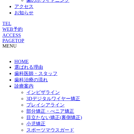
歯のホワイトニング
アクセス
お知らせ
TEL
WEB予約
ACCESS
PAGETOP
MENU
HOME
選ばれる理由
歯科医師・スタッフ
歯科治療の流れ
診療案内
インビザライン
3Dデジタルワイヤー矯正
プレイシアライン
部分矯正・べニア矯正
目立たない矯正(裏側矯正)
小児矯正
スポーツマウスガード