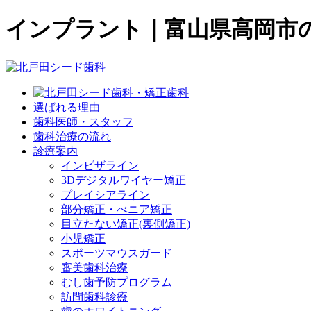
インプラント｜富山県高岡市
選ばれる理由
歯科医師・スタッフ
歯科治療の流れ
診療案内
インビザライン
3Dデジタルワイヤー矯正
プレイシアライン
部分矯正・べニア矯正
目立たない矯正(裏側矯正)
小児矯正
スポーツマウスガード
審美歯科治療
むし歯予防プログラム
訪問歯科診療