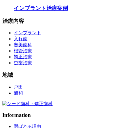
インプラント治療症例
治療内容
インプラント
入れ歯
審美歯科
根管治療
矯正治療
虫歯治療
地域
戸田
浦和
Information
選ばれる理由