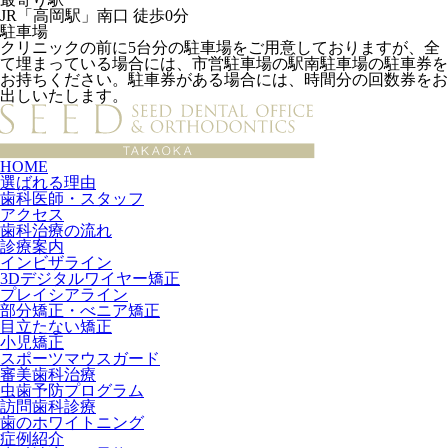
JR「高岡駅」南口 徒歩0分
駐車場
クリニックの前に5台分の駐車場をご用意しておりますが、全
て埋まっている場合には、市営駐車場の駅南駐車場の駐車券を
お持ちください。駐車券がある場合には、時間分の回数券をお
出しいたします。
HOME
選ばれる理由
歯科医師・スタッフ
アクセス
歯科治療の流れ
診療案内
インビザライン
3Dデジタルワイヤー矯正
プレイシアライン
部分矯正・べニア矯正
目立たない矯正
小児矯正
スポーツマウスガード
審美歯科治療
虫歯予防プログラム
訪問歯科診療
歯のホワイトニング
症例紹介