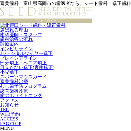
審美歯科｜富山県高岡市の歯医者なら、シード歯科・矯正歯科
選ばれる理由
歯科医師・スタッフ
歯科治療の流れ
診療案内
インビザライン
3Dデジタルワイヤー矯正
プレイシアライン
部分矯正・べニア矯正
目立たない矯正(裏側矯正)
小児矯正
スポーツマウスガード
審美歯科治療
むし歯予防プログラム
訪問歯科診療
歯のホワイトニング
アクセス
お知らせ
TEL
WEB予約
ACCESS
PAGETOP
MENU