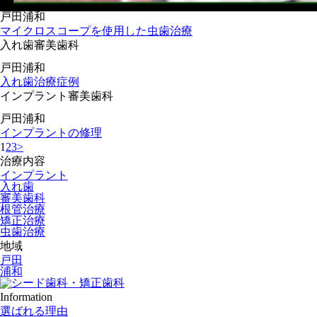
戸田
浦和
マイクロスコープを使用した虫歯治療
入れ歯
審美歯科
戸田
浦和
入れ歯治療症例
インプラント
審美歯科
戸田
浦和
インプラントの修理
1
2
3
>
治療内容
インプラント
入れ歯
審美歯科
根管治療
矯正治療
虫歯治療
地域
戸田
浦和
Information
選ばれる理由