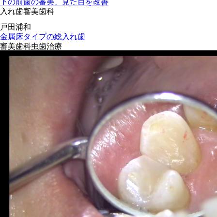
下の前歯の審美、見た目を改善
入れ歯
審美歯科
戸田
浦和
金属床タイプの総入れ歯
審美歯科
虫歯治療