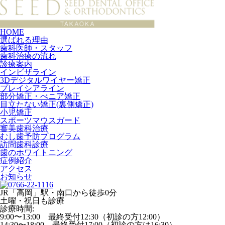
HOME
選ばれる理由
歯科医師・スタッフ
歯科治療の流れ
診療案内
インビザライン
3Dデジタルワイヤー矯正
プレイシアライン
部分矯正・べニア矯正
目立たない矯正(裏側矯正)
小児矯正
スポーツマウスガード
審美歯科治療
むし歯予防プログラム
訪問歯科診療
歯のホワイトニング
症例紹介
アクセス
お知らせ
JR「高岡」駅・南口から徒歩0分
土曜・祝日も診療
診療時間:
9:00〜13:00 最終受付12:30（初診の方12:00）
14:30〜18:00 最終受付17:00（初診の方は16:30）