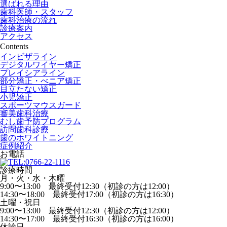
選ばれる理由
歯科医師・スタッフ
歯科治療の流れ
診療案内
アクセス
Contents
インビザライン
デジタルワイヤー矯正
プレイシアライン
部分矯正・べニア矯正
目立たない矯正
小児矯正
スポーツマウスガード
審美歯科治療
むし歯予防プログラム
訪問歯科診療
歯のホワイトニング
症例紹介
お電話
診療時間
月・火・水・木曜
9:00〜13:00 最終受付12:30（初診の方は12:00）
14:30〜18:00 最終受付17:00（初診の方は16:30）
土曜・祝日
9:00〜13:00 最終受付12:30（初診の方は12:00）
14:30〜17:00 最終受付16:30（初診の方は16:00）
休診日