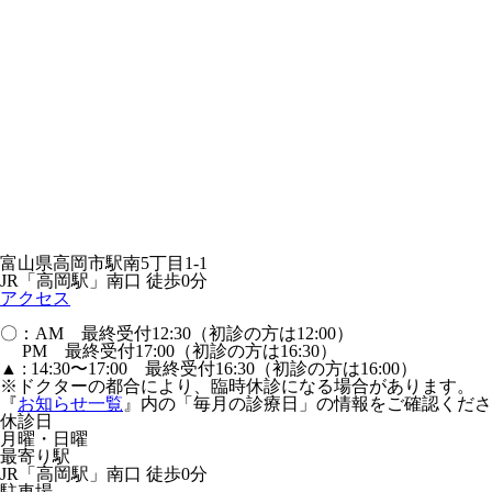
富山県高岡市駅南5丁目1-1
JR「高岡駅」南口 徒歩0分
アクセス
〇：AM 最終受付12:30（初診の方は12:00）
PM 最終受付17:00（初診の方は16:30）
▲ : 14:30〜17:00 最終受付16:30（初診の方は16:00）
※ドクターの都合により、臨時休診になる場合があります。
『
お知らせ一覧
』内の「毎月の診療日」の情報をご確認くださ
休診日
月曜・日曜
最寄り駅
JR「高岡駅」南口 徒歩0分
駐車場