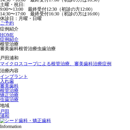
土曜・祝日:
9:00〜13:00 最終受付12:30（初診の方12:00）
14:30〜17:00 最終受付16:30（初診の方は16:00）
休診日：月曜・日曜
ご予約
症例紹介
HOME
症例紹介
根管治療
審美歯科
根管治療
虫歯治療
戸田
浦和
マイクロスコープによる根管治療、審美歯科治療症例
治療内容
インプラント
入れ歯
審美歯科
根管治療
矯正治療
虫歯治療
地域
戸田
浦和
Information