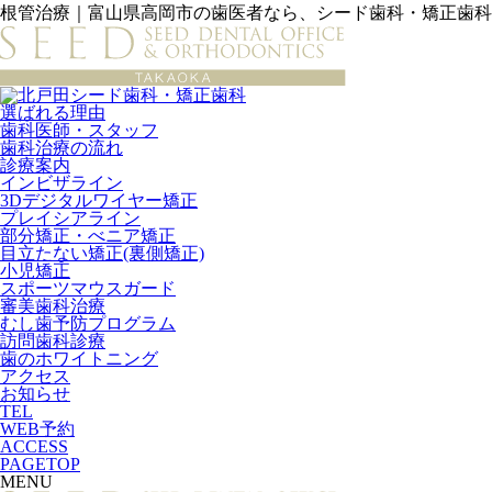
根管治療｜富山県高岡市の歯医者なら、シード歯科・矯正歯科
選ばれる理由
歯科医師・スタッフ
歯科治療の流れ
診療案内
インビザライン
3Dデジタルワイヤー矯正
プレイシアライン
部分矯正・べニア矯正
目立たない矯正(裏側矯正)
小児矯正
スポーツマウスガード
審美歯科治療
むし歯予防プログラム
訪問歯科診療
歯のホワイトニング
アクセス
お知らせ
TEL
WEB予約
ACCESS
PAGETOP
MENU