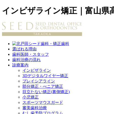
インビザライン矯正｜富山県
選ばれる理由
歯科医師・スタッフ
歯科治療の流れ
診療案内
インビザライン
3Dデジタルワイヤー矯正
プレイシアライン
部分矯正・べニア矯正
目立たない矯正(裏側矯正)
小児矯正
スポーツマウスガード
審美歯科治療
むし歯予防プログラム