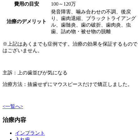
費用の目安
100～120万
発音障害、噛み合わせの不調、後戻
り、歯肉退縮、ブラックトライアング
治療のデメリット
ル、歯髄炎、歯の破折、歯肉炎、虫
歯、詰め物・被せ物の脱離
※上記はあくまでも症例です。治療の効果を保証するもので
はございません。
主訴：上の歯並びが気になる
治療方法：抜歯せずにマウスピースだけで矯正しました。
<
一覧へ
>
治療内容
インプラント
入れ歯