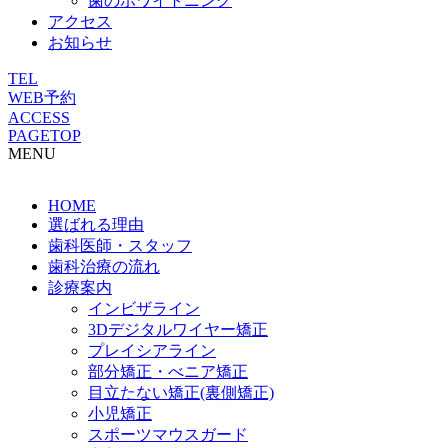
歯のホワイトニング
アクセス
お知らせ
TEL
WEB予約
ACCESS
PAGETOP
MENU
HOME
選ばれる理由
歯科医師・スタッフ
歯科治療の流れ
診療案内
インビザライン
3Dデジタルワイヤー矯正
プレイシアライン
部分矯正・べニア矯正
目立たない矯正(裏側矯正)
小児矯正
スポーツマウスガード