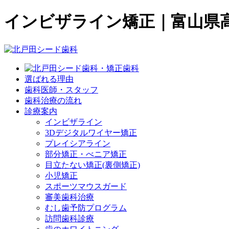
インビザライン矯正｜富山県
選ばれる理由
歯科医師・スタッフ
歯科治療の流れ
診療案内
インビザライン
3Dデジタルワイヤー矯正
プレイシアライン
部分矯正・べニア矯正
目立たない矯正(裏側矯正)
小児矯正
スポーツマウスガード
審美歯科治療
むし歯予防プログラム
訪問歯科診療