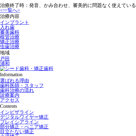
治療終了時：発音、かみ合わせ、審美的に問題なく使えている
<
一覧へ
>
治療内容
インプラント
入れ歯
審美歯科
根管治療
矯正治療
虫歯治療
地域
戸田
浦和
Information
選ばれる理由
歯科医師・スタッフ
歯科治療の流れ
診療案内
アクセス
Contents
インビザライン
デジタルワイヤー矯正
プレイシアライン
部分矯正・べニア矯正
目立たない矯正