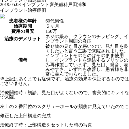
2019.05.03
インプラント
審美歯科
戸田
浦和
インプラント治療症例
患者様の年齢
60代男性
治療期間
６ヶ月
費用の目安
150万
ネジの緩み、クラウンのチッピング、イ
治療のデメリット
ンプラント周囲の炎症
被せ物の見た目が悪いので、見た目を良
くしたいと言う主訴で来院されました。
インプラントそのものはそのまま使用
備考
し、インプラントを連結するブリッジの
み再作製しています。見た目、発音、噛
みやすさ、いずれも改善し、患者様も非
常に喜んでおられました。
※上記はあくまでも症例です。治療の効果を保証するものでは
ございません。
治療開始時：初診。見た目がよくないので、審美的にキレイな
で来院。
左上の２番部位のスクリューホールが頬側に見えていたのでこ
修正した上部構造の完成
治療終了時：上部構造をセットした時の写真