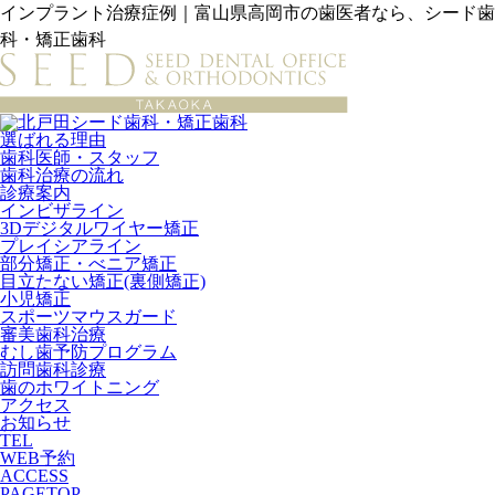
インプラント治療症例｜富山県高岡市の歯医者なら、シード歯
科・矯正歯科
選ばれる理由
歯科医師・スタッフ
歯科治療の流れ
診療案内
インビザライン
3Dデジタルワイヤー矯正
プレイシアライン
部分矯正・べニア矯正
目立たない矯正(裏側矯正)
小児矯正
スポーツマウスガード
審美歯科治療
むし歯予防プログラム
訪問歯科診療
歯のホワイトニング
アクセス
お知らせ
TEL
WEB予約
ACCESS
PAGETOP