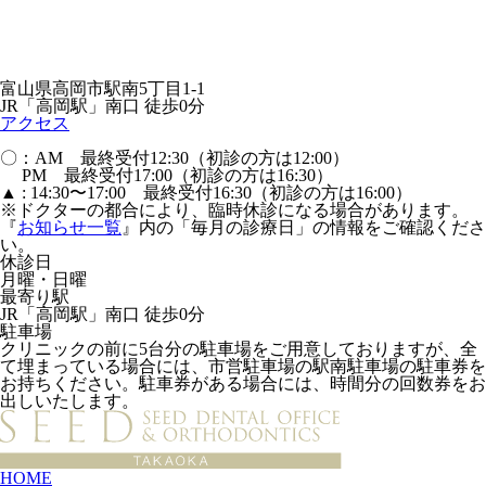
富山県高岡市駅南5丁目1-1
JR「高岡駅」南口 徒歩0分
アクセス
〇：AM 最終受付12:30（初診の方は12:00）
PM 最終受付17:00（初診の方は16:30）
▲ : 14:30〜17:00 最終受付16:30（初診の方は16:00）
※ドクターの都合により、臨時休診になる場合があります。
『
お知らせ一覧
』内の「毎月の診療日」の情報をご確認くださ
い。
休診日
月曜・日曜
最寄り駅
JR「高岡駅」南口 徒歩0分
駐車場
クリニックの前に5台分の駐車場をご用意しておりますが、全
て埋まっている場合には、市営駐車場の駅南駐車場の駐車券を
お持ちください。駐車券がある場合には、時間分の回数券をお
出しいたします。
HOME