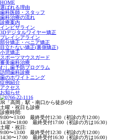
HOME
選ばれる理由
歯科医師・スタッフ
歯科治療の流れ
診療案内
インビザライン
3Dデジタルワイヤー矯正
プレイシアライン
部分矯正・べニア矯正
目立たない矯正(裏側矯正)
小児矯正
スポーツマウスガード
審美歯科治療
むし歯予防プログラム
訪問歯科診療
歯のホワイトニング
症例紹介
アクセス
お知らせ
JR「高岡」駅・南口から徒歩0分
土曜・祝日も診療
診療時間:
9:00〜13:00 最終受付12:30（初診の方12:00）
14:30〜18:00 最終受付17:00（初診の方は16:30）
土曜・祝日:
9:00〜13:00 最終受付12:30（初診の方12:00）
14:30〜17:00 最終受付16:30（初診の方は16:00）