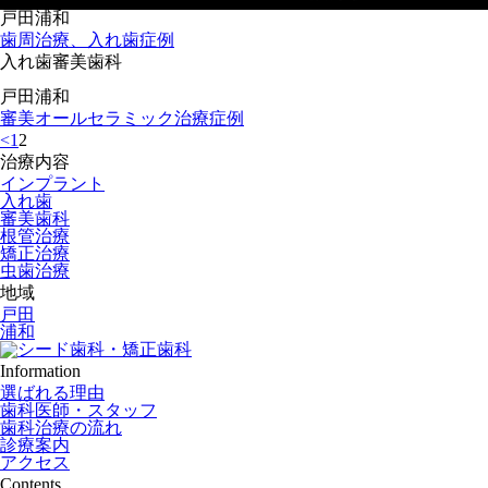
戸田
浦和
歯周治療、入れ歯症例
入れ歯
審美歯科
戸田
浦和
審美オールセラミック治療症例
<
1
2
治療内容
インプラント
入れ歯
審美歯科
根管治療
矯正治療
虫歯治療
地域
戸田
浦和
Information
選ばれる理由
歯科医師・スタッフ
歯科治療の流れ
診療案内
アクセス
Contents