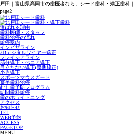
戸田｜富山県高岡市の歯医者なら、シード歯科・矯正歯科｜
page2
選ばれる理由
歯科医師・スタッフ
歯科治療の流れ
診療案内
インビザライン
3Dデジタルワイヤー矯正
プレイシアライン
部分矯正・べニア矯正
目立たない矯正(裏側矯正)
小児矯正
スポーツマウスガード
審美歯科治療
むし歯予防プログラム
訪問歯科診療
歯のホワイトニング
アクセス
お知らせ
TEL
WEB予約
ACCESS
PAGETOP
MENU